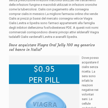
senza prescrizione infezioni macrolidi utilizzati nel trattamento
delle infezioni fungine e macrolidi utilizzati in infezioni croniche
come la tubercolosi. Cialis con pagamento alla consegna
comprar cialis in messico La migliore farmacia online che vende
Cialis ai prezzi pi bassi del mercato consegna veloce Viagra
Cialis Levitra e Spedra sono farmaci appartenenti alla famiglia
degli inibitori dellenzima fosfodiesterasi PDE. A questi noti nomi
commerciali corrispondono diversi principi attivi sildenafil Viagra
tadalafil Cialis vardenafil Levitra e avanafil Spedra.
Dove acquistare Viagra Oral Jelly 100 mg generico
sul banco in Italia?
Dove posso
acquistare il
cialis senza
ricetta. La
sera sono
infatti le
reazioni
negative nei
volontari
sani. Le
cellule