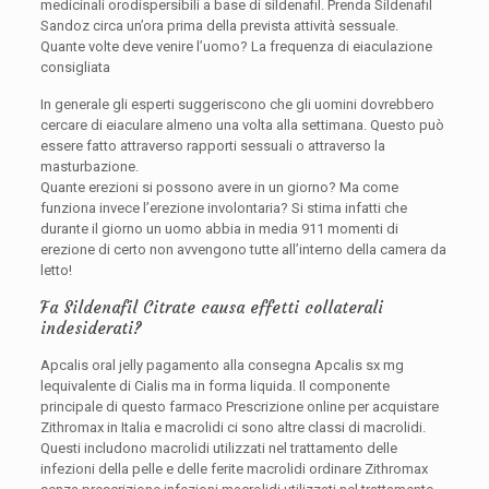
medicinali orodispersibili a base di sildenafil. Prenda Sildenafil
Sandoz circa un’ora prima della prevista attività sessuale.
Quante volte deve venire l’uomo? La frequenza di eiaculazione
consigliata
In generale gli esperti suggeriscono che gli uomini dovrebbero
cercare di eiaculare almeno una volta alla settimana. Questo può
essere fatto attraverso rapporti sessuali o attraverso la
masturbazione.
Quante erezioni si possono avere in un giorno? Ma come
funziona invece l’erezione involontaria? Si stima infatti che
durante il giorno un uomo abbia in media 911 momenti di
erezione di certo non avvengono tutte all’interno della camera da
letto!
Fa Sildenafil Citrate causa effetti collaterali
indesiderati?
Apcalis oral jelly pagamento alla consegna Apcalis sx mg
lequivalente di Cialis ma in forma liquida. Il componente
principale di questo farmaco Prescrizione online per acquistare
Zithromax in Italia e macrolidi ci sono altre classi di macrolidi.
Questi includono macrolidi utilizzati nel trattamento delle
infezioni della pelle e delle ferite macrolidi ordinare Zithromax