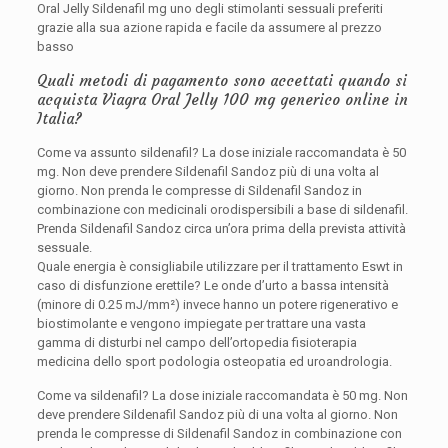
Oral Jelly Sildenafil mg uno degli stimolanti sessuali preferiti
grazie alla sua azione rapida e facile da assumere al prezzo
basso
Quali metodi di pagamento sono accettati quando si
acquista Viagra Oral Jelly 100 mg generico online in
Italia?
Come va assunto sildenafil? La dose iniziale raccomandata è 50
mg. Non deve prendere Sildenafil Sandoz più di una volta al
giorno. Non prenda le compresse di Sildenafil Sandoz in
combinazione con medicinali orodispersibili a base di sildenafil.
Prenda Sildenafil Sandoz circa un’ora prima della prevista attività
sessuale.
Quale energia è consigliabile utilizzare per il trattamento Eswt in
caso di disfunzione erettile? Le onde d’urto a bassa intensità
(minore di 0.25 mJ/mm²) invece hanno un potere rigenerativo e
biostimolante e vengono impiegate per trattare una vasta
gamma di disturbi nel campo dell’ortopedia fisioterapia
medicina dello sport podologia osteopatia ed uroandrologia.
Come va
sildenafil? La dose iniziale raccomandata è 50 mg. Non
deve prendere Sildenafil Sandoz più di una volta al giorno. Non
prenda le compresse di Sildenafil Sandoz in combinazione con