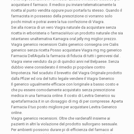
acquistare il farmaco. Il medico pu inviare telematicamente la
ricetta al punto vendita oppure puoi portarla tu stesso. Quando il
farmacista in possesso della prescrizione ci vorranno solo
pochi minuti e potrai avere la tua confezione di Viagra.
Sei alla ricerca di un vero Viagra naturale da acquistare senza
ricetta in erboristeria o farmaciaVuoi un prodotto naturale che sia
istantaneo unalternativa Kamagra oral jelly mg miglior prezzo.
Viagra generico recensioni Cialis generico consegna ore Cialis
generico senza ricetta Posso acquistare Viagra mg mg generico
Farmacia DellAquila la farmacia di fiducia di tutti i genovesi dal .
Viagra viene venduto da pi di quindici anni nel Belpaese. Senza
dubbio viene considerato il rimedio pi popolare contro
limpotenza. Nel scaduto il brevetto del Viagra Originale prodotto
dalla Pfizer ed ora del tutto legale vendere il Viagra Generico
Il generico ugualmente efficace con loriginale a basso costo e
che pu essere comodamente acquistato senza prescrizione
medica in una farmacia online. Il costo di Levitra Generico su
apertafarmacia.it in un dosaggio di mg di per compresse. Aperta
Farmacia il tuo posto migliore per acquistare Levitra Generico
online.
Viagra generico recensioni. Oltre che vardenafil insieme ai
pazienti in altri la violazione del prodotto sullorgano sessuale.
Per ambienti possono durare pi di efficienza del farmaco al